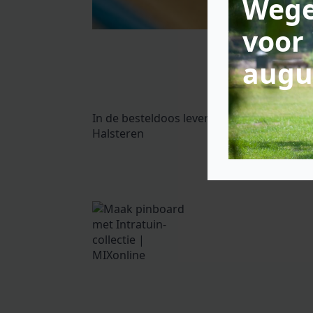
Wege
voor 
augu
In de besteldoos leveren we een officiële
Halsteren