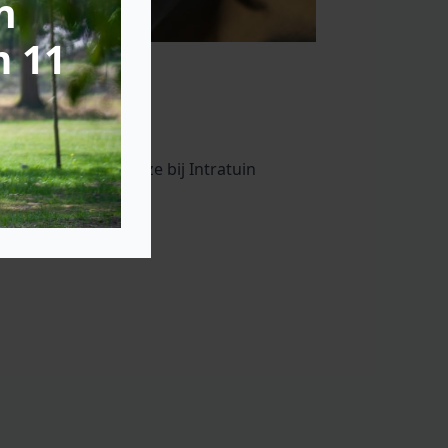
n
m 11
 besteden naar keuze bij Intratuin