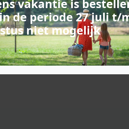
ns vakantie is bestelle
in de periode 27 juli t/
stus niet mogelijk
 kadobon van Intratuin Halsteren mee ter waarde van 20,- te