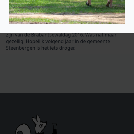
Wel 2 natte konijnen
Wij zijn blij dat wij, als villa Heidetuin op landgoed
Lievensberg in Bergen op Zoom, deel mochten
zijn van de Brabantsewaldag 2016. Was nat maar
gezellig. Hopelijk volgend jaar in de gemeente
Steenbergen is het iets droger.