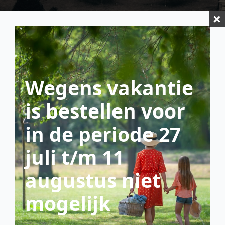
Wegens vakantie
is bestellen voor
in de periode 27
juli t/m 11
scroll down
augustus niet
mogelijk
Het veld is leeg
Geen kip