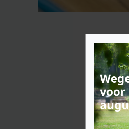
Wege
voor 
augu