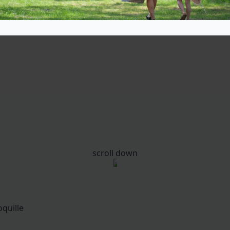
scroll down
quille