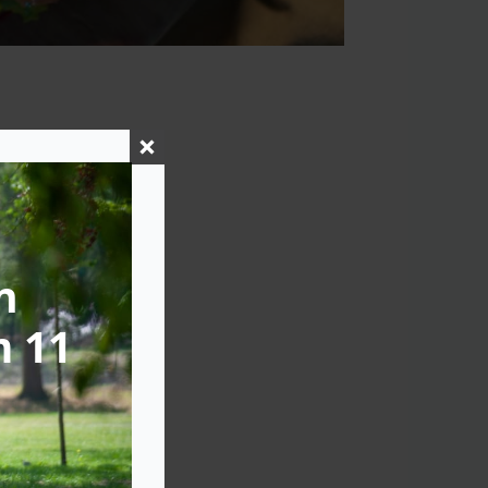
n
m 11