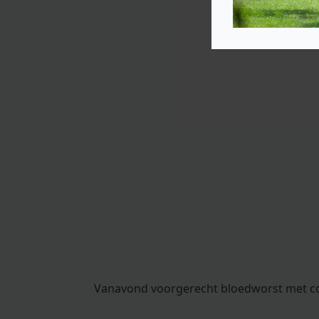
Vanavond voorgerecht bloedworst met co