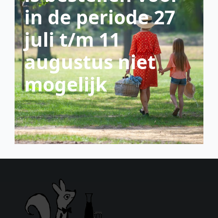
in de periode 27
juli t/m 11
augustus niet
mogelijk
scroll down