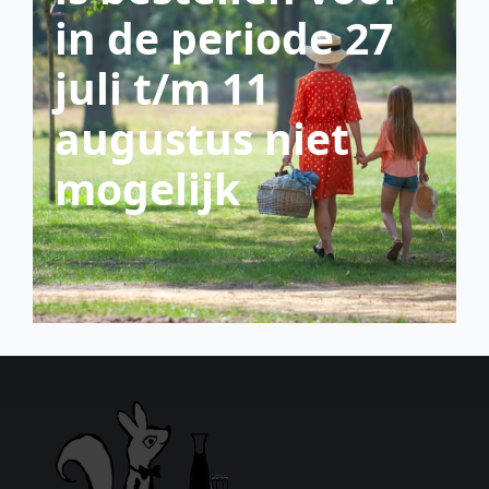
in de periode 27
juli t/m 11
augustus niet
mogelijk
scroll down