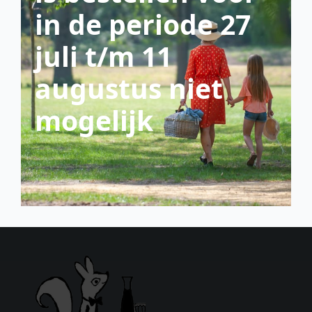
in de periode 27
juli t/m 11
augustus niet
mogelijk
scroll down