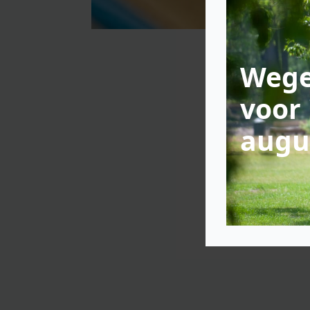
Wege
voor 
augu