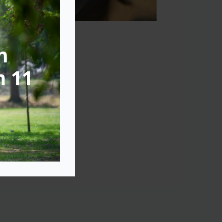
n
m 11