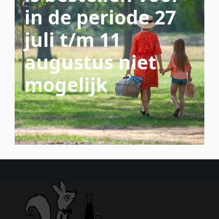
in de periode 27
juli t/m 11
augustus niet
mogelijk
scroll down