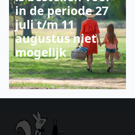
in de periode 27
juli t/m 11
augustus niet
mogelijk
scroll down