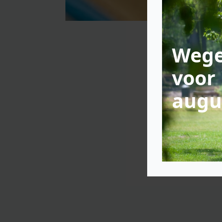
Wege
voor 
augu