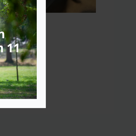
n
m 11