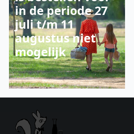
in de periode 27
juli t/m 11
augustus niet
mogelijk
scroll down