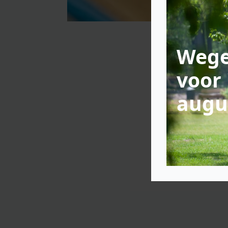
Wege
voor 
augu