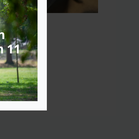
n
m 11