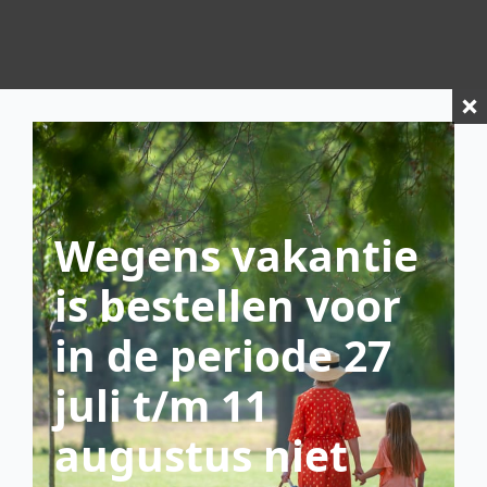
Wegens vakantie
is bestellen voor
scroll down
in de periode 27
juli t/m 11
augustus niet
eerste tafel op het terras