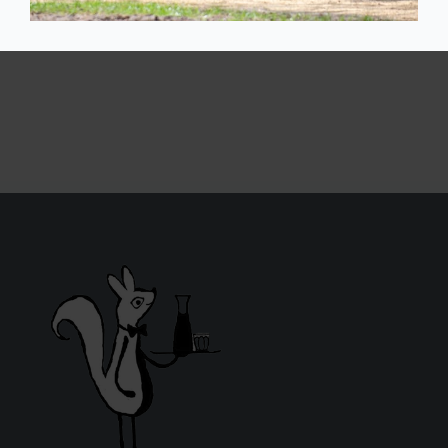
het echt zien, nee voelen …damned