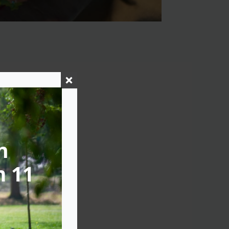
n
m 11