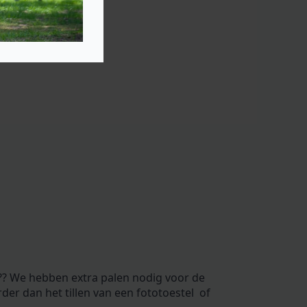
?? We hebben extra palen nodig voor de
arder dan het tillen van een fototoestel of