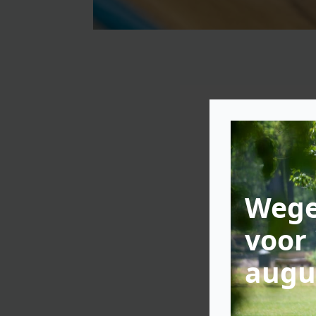
Wege
voor 
augu