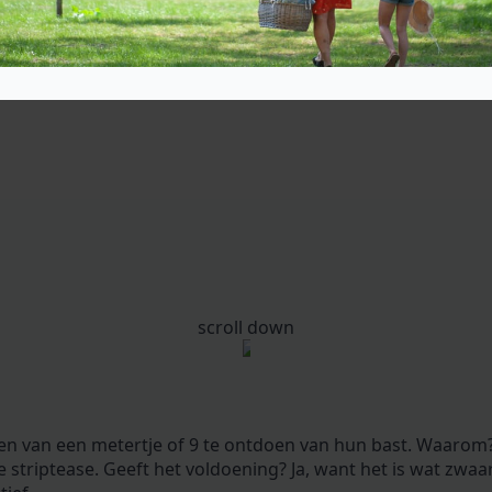
scroll down
n van een metertje of 9 te ontdoen van hun bast. Waarom
ere striptease. Geeft het voldoening? Ja, want het is wat zwa