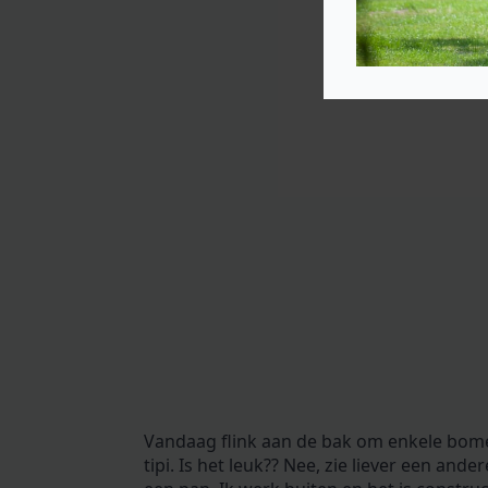
Vandaag flink aan de bak om enkele bome
tipi. Is het leuk?? Nee, zie liever een and