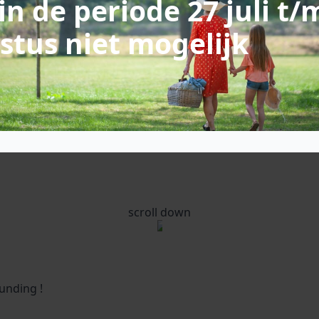
in de periode 27 juli t/
stus niet mogelijk
scroll down
unding !