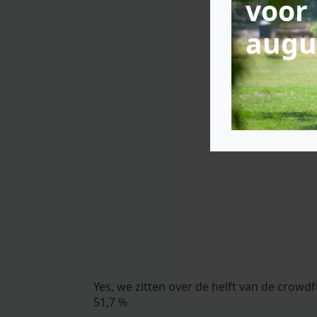
voor 
augu
Yes, we zitten over de helft van de crowdf
51,7 %