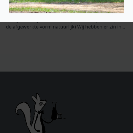
heidetuin. En omdat het de eerste keer is een kleine
uitdaging; wat is/zijn dit? Onder de goede
inzendingen verloten we een winnaar. Hij/zij mag
morgen hier gratis een exemplaar van ophalen. ( in
de afgewerkte vorm natuurlijk) Wij hebben er zin in…