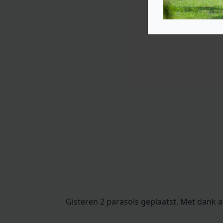
Gisteren 2 parasols geplaatst. Met dank a