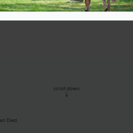
scroll down
an Died.