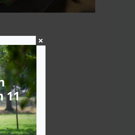
n
m 11
zomer