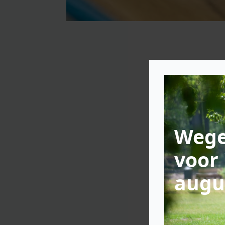
Wege
voor 
augu
Laat