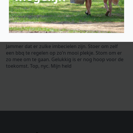
ik ruik ook vuur. Ik ga kijken. Wacht zeg ik, trek
schoenen aan en loop achter hem aan terwijl hij op
z’n fiets bijna uit het zicht verdwijnt. Helaas heeft hij
het bij het juiste eind. Een stel imbecielen heeft na
een bbq in 2 vuilnisbakken de kolen gedaan… Het
vuilnis zelf verstrooid in de ruime omgeving. Samen
met een wandelaar blussen we de vuilnisbakken.
Jammer dat er zulke imbecielen zijn. Stoer om zelf
een bbq te regelen op zo’n mooi plekje. Stom om er
zo mee om te gaan. Gelukkig is er nog hoop voor de
toekomst. Top, nyc. Mijn held