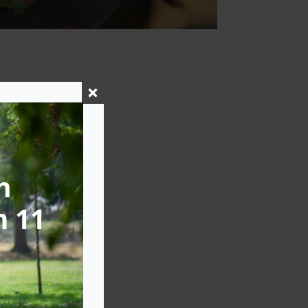
n
m 11
etuin