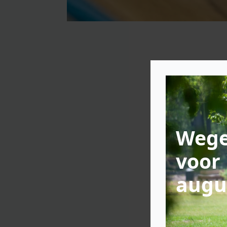
Wege
voor 
augu
Gazp