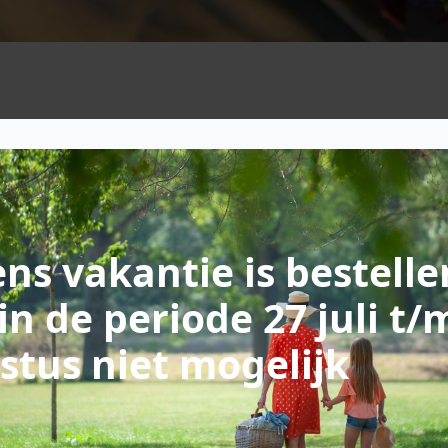
ns vakantie is bestelle
in de periode 27 juli t/
stus niet mogelijk
accio bij villa heid