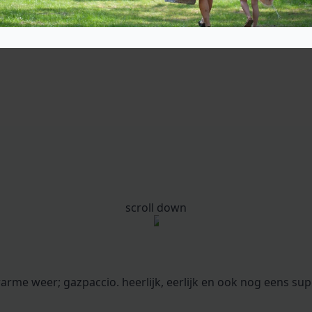
scroll down
warme weer; gazpaccio. heerlijk, eerlijk en ook nog eens sup