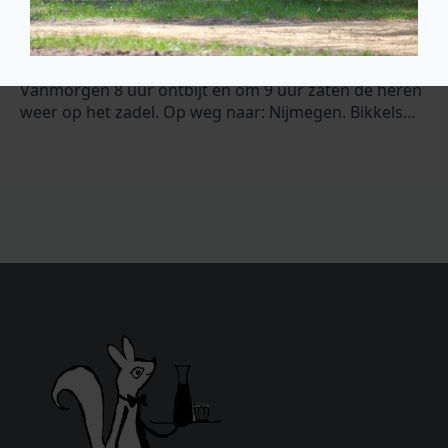
140 km fietsen bij ons neer. 10 man, 5 kamers. Voor
het negende jaar op pad. Gister mocht ik een private
dining verzorgen met de man een cote a l’os van 450
gram. Uiteraard vergezeld van veel andere lekkers!
Vanmorgen 8 uur ontbijt en om 9 uur zaten de heren
weer op het zadel. Op weg naar: Nijmegen. Bikkels…