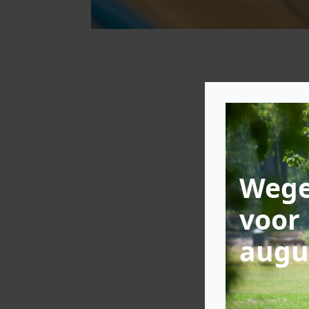
Wege
voor 
augu