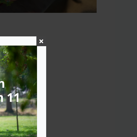
n
m 11