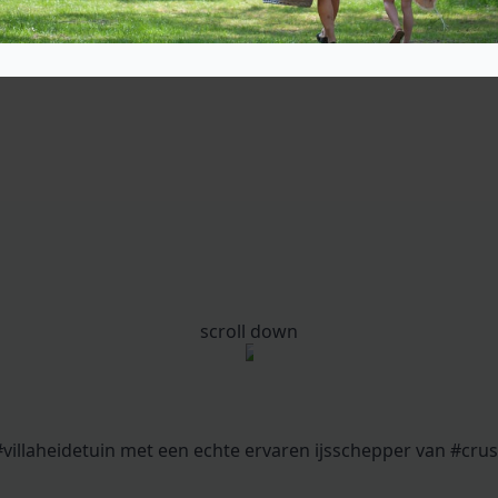
scroll down
villaheidetuin met een echte ervaren ijsschepper van #crus