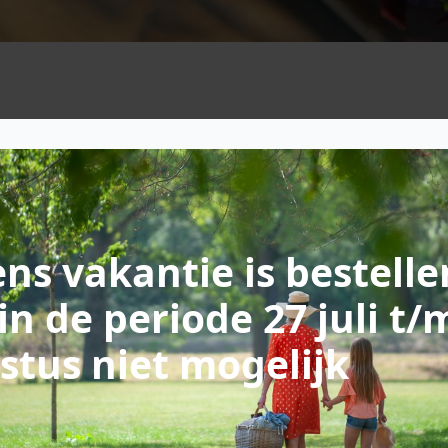
ns vakantie is bestelle
in de periode 27 juli t/
stus niet mogelijk
Das lekker …