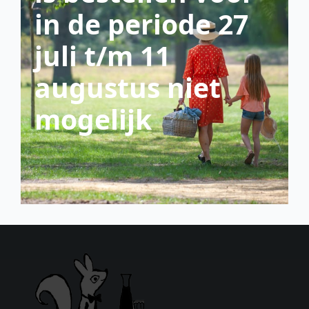
in de periode 27
juli t/m 11
augustus niet
mogelijk
scroll down