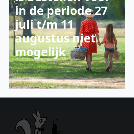
in de periode 27
juli t/m 11
augustus niet
mogelijk
scroll down