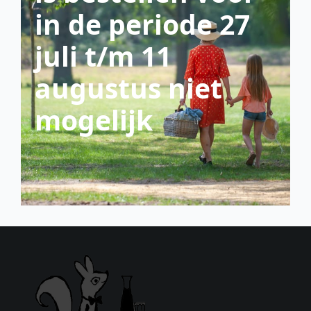
in de periode 27
juli t/m 11
augustus niet
mogelijk
scroll down