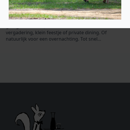
ontvangen. Een award op basis van echte reviews van
echte gasten. Daar zijn wij echt wel een beetje trots
op! Maar het mooiste compliment blijft toch wel de
blije gezichten van al onze gasten. Dus we zien jullie
graag voor koffie, lunch of borrel. Voor een
vergadering, klein feestje of private dining. Of
natuurlijk voor een overnachting. Tot snel…